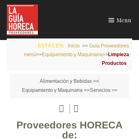
Menu
LA GUÍA HORECA
ESTÁS EN:
Inicio
>>
Guía Proveedores
menú
>>
Equipamiento y Maquinaria
>>
Limpieza
Productos
Alimentación y Bebidas >>
Equipamiento y Maquinaria >>
Servicios >>
Proveedores HORECA
de: