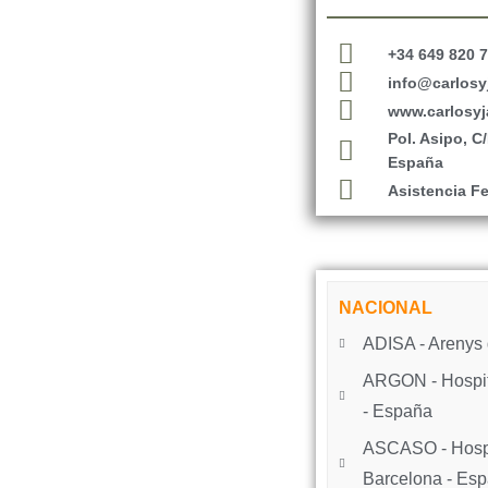
+34 649 820 
info@carlosyj
www.carlosyja
Pol. Asipo, C
España
Asistencia Fe
NACIONAL
ADISA - Arenys 
ARGON - Hospita
- España
ASCASO - Hospit
Barcelona - Es