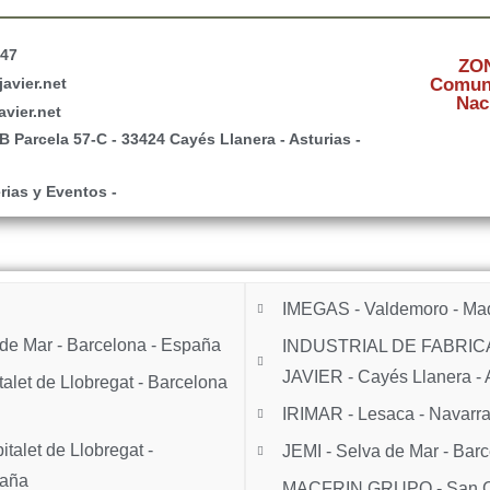
747
ZO
avier.net
Comuni
Nac
vier.net
/B Parcela 57-C - 33424 Cayés Llanera - Asturias -
rias y Eventos -
IMEGAS - Valdemoro - Mad
de Mar - Barcelona - España
INDUSTRIAL DE FABRIC
JAVIER - Cayés Llanera - 
let de Llobregat - Barcelona
IRIMAR - Lesaca - Navarra
alet de Llobregat -
JEMI - Selva de Mar - Bar
paña
MACFRIN GRUPO - San Cel