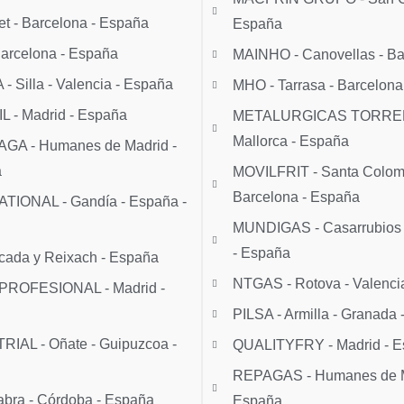
t - Barcelona - España
España
rcelona - España
MAINHO - Canovellas - Ba
 Silla - Valencia - España
MHO - Tarrasa - Barcelona
 - Madrid - España
METALURGICAS TORRENS
Mallorca - España
A - Humanes de Madrid -
a
MOVILFRIT - Santa Coloma
Barcelona - España
IONAL - Gandía - España -
MUNDIGAS - Casarrubios d
- España
ada y Reixach - España
NTGAS - Rotova - Valenci
ROFESIONAL - Madrid -
PILSA - Armilla - Granada
AL - Oñate - Guipuzcoa -
QUALITYFRY - Madrid - 
REPAGAS - Humanes de Ma
bra - Córdoba - España
España