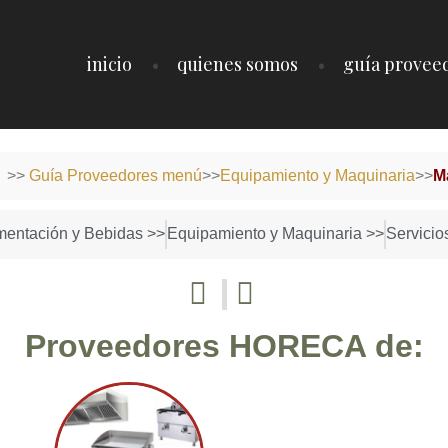
inicio
quienes somos
guía provee
o
>>
Guía Proveedores menú
>>
Equipamiento y Maquinaria
>>
M
mentación y Bebidas >>
Equipamiento y Maquinaria >>
Servicio
Proveedores HORECA de: