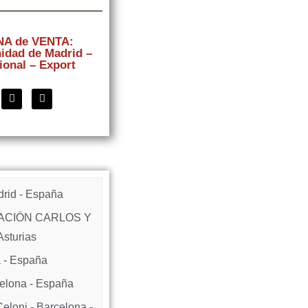
NA de VENTA:
dad de Madrid –
ional – Export
rid - España
ACIÓN CARLOS Y
Asturias
 - España
celona - España
oni - Barcelona -