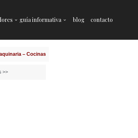
dores
guía informativa
blog
contacto
aquinaria – Cocinas
s >>