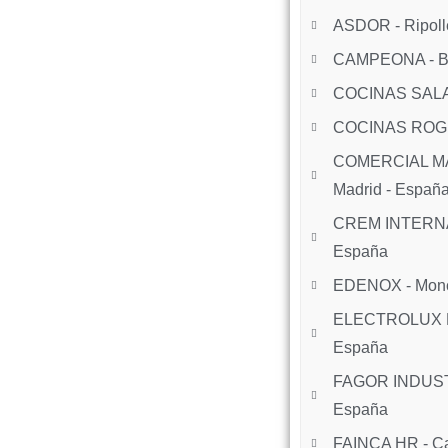
ASDOR - Ripolle
CAMPEONA - Ba
COCINAS SALA -
COCINAS ROGIL
COMERCIAL MAG
Madrid - Españ
CREM INTERNAT
España
EDENOX - Monc
ELECTROLUX P
España
FAGOR INDUSTRI
España
FAINCA HR - Ca