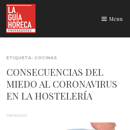
Skip
to
Menu
content
LA GUÍA HORECA
ETIQUETA:
COCINAS
CONSECUENCIAS DEL
MIEDO AL CORONAVIRUS
EN LA HOSTELERÍA
06/03/2020