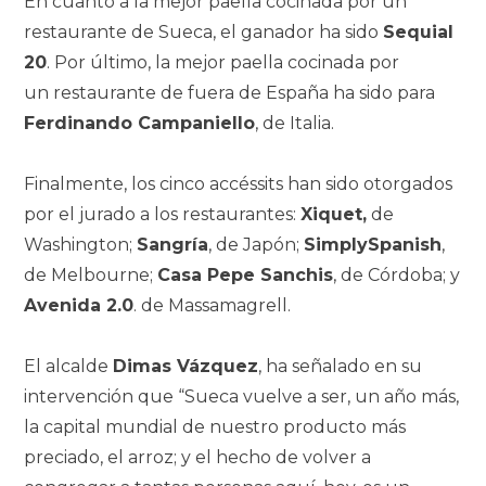
En cuanto a la mejor paella cocinada por un
restaurante de
Sueca, el ganador ha sido
Sequial
20
. Por último, la mejor paella cocinada por
un
restaurante de fuera de España ha sido para
Ferdinando Campaniello
, de Italia.
Finalmente, los cinco accéssits han sido otorgados
por el jurado a los
restaurantes:
Xiquet,
de
Washington;
Sangría
, de Japón;
SimplySpanish
,
de Melbourne;
Casa Pepe Sanchis
, de Córdoba; y
Avenida 2.0
. de Massamagrell.
El alcalde
Dimas Vázquez
, ha señalado en su
intervención que “Sueca vuelve a ser, un año más,
la capital mundial de nuestro producto más
preciado, el arroz; y el hecho de volver a