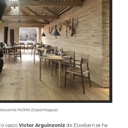
staurante NOMA (Copenhague)
ero vasco
Víctor Arguinzoniz
de Etxebarri se ha