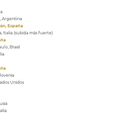
ia
, Argentina
ián, España
, Italia (subida más fuerte)
aña
ulo, Brasil
lia
aña
slovenia
tados Unidos
usia
alia