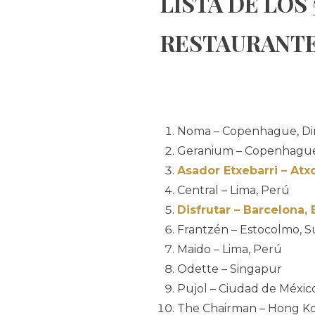
LISTA DE LOS
RESTAURANT
Noma – Copenhague, D
Geranium – Copenhague
Asador Etxebarri – At
Central – Lima, Perú
Disfrutar – Barcelona,
Frantzén – Estocolmo, S
Maido – Lima, Perú
Odette – Singapur
Pujol – Ciudad de Méxic
The Chairman – Hong Ko