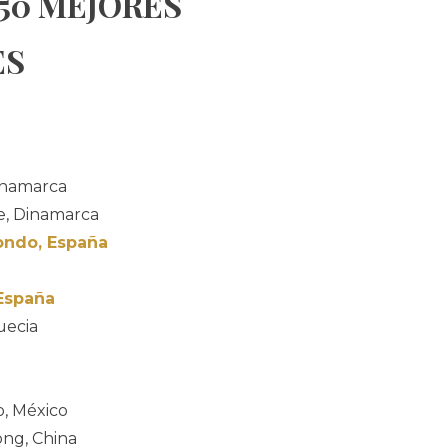
 50 MEJORES
ES
inamarca
, Dinamarca
xondo, España
 España
uecia
o, México
ng, China