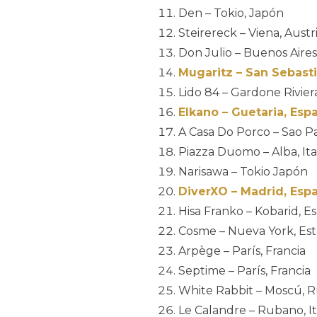
Den – Tokio, Japón
Steirereck – Viena, Austr
Don Julio – Buenos Aires
Mugaritz – San Sebast
Lido 84 – Gardone Riviera
Elkano – Guetaria, Esp
A Casa Do Porco – Sao Pa
Piazza Duomo – Alba, Ita
Narisawa – Tokio Japón
DiverXO – Madrid, Esp
Hisa Franko – Kobarid, E
Cosme – Nueva York, Es
Arpège – París, Francia
Septime – París, Francia
White Rabbit – Moscú, R
Le Calandre – Rubano, It