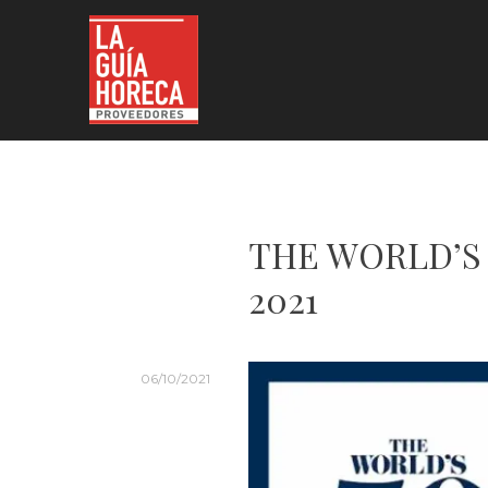
Skip
to
content
LA GUÍA HORECA
THE WORLD’S
2021
06/10/2021