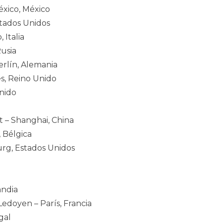
éxico, México
stados Unidos
 Italia
usia
rlín, Alemania
s, Reino Unido
Unido
et – Shanghai, China
 Bélgica
rg, Estados Unidos
andia
Ledoyen – París, Francia
gal