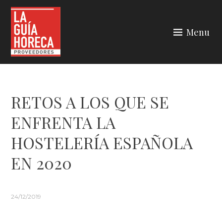
Skip
to
Menu
content
LA GUÍA HORECA
RETOS A LOS QUE SE
ENFRENTA LA
HOSTELERÍA ESPAÑOLA
EN 2020
24/12/2019